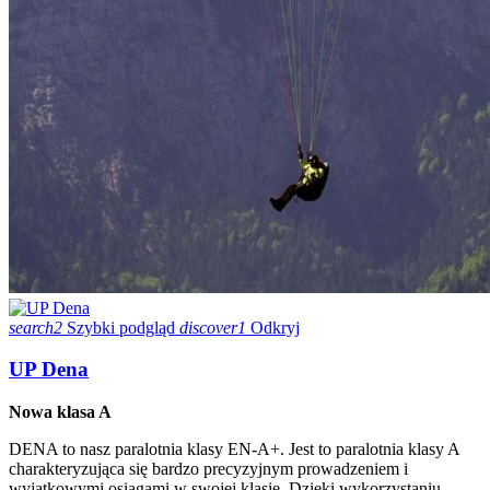
search2
Szybki podgląd
discover1
Odkryj
UP Dena
Nowa klasa A
DENA to nasz paralotnia klasy EN-A+. Jest to paralotnia klasy A
charakteryzująca się bardzo precyzyjnym prowadzeniem i
wyjątkowymi osiągami w swojej klasie. Dzięki wykorzystaniu