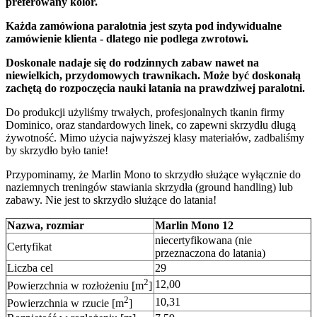
preferowany kolor.
Każda zamówiona paralotnia jest szyta pod indywidualne
zamówienie klienta - dlatego nie podlega zwrotowi.
Doskonale nadaje się do rodzinnych zabaw nawet na
niewielkich, przydomowych trawnikach. Może być doskonałą
zachętą do rozpoczęcia nauki latania na prawdziwej paralotni.
Do produkcji użyliśmy trwałych, profesjonalnych tkanin firmy
Dominico, oraz standardowych linek, co zapewni skrzydłu długą
żywotność. Mimo użycia najwyższej klasy materiałów, zadbaliśmy
by skrzydło było tanie!
Przypominamy, że Marlin Mono to skrzydło służące wyłącznie do
naziemnych treningów stawiania skrzydła (ground handling) lub
zabawy. Nie jest to skrzydło służące do latania!
Nazwa, rozmiar
Marlin Mono 12
niecertyfikowana (nie
Certyfikat
przeznaczona do latania)
Liczba cel
29
2
12,00
Powierzchnia w rozłożeniu [m
]
2
10,31
Powierzchnia w rzucie [m
]