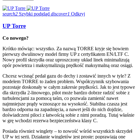
search2
Szybki podgląd
discover1
Odkryj
UP Torre
Co nowego?
Krótko mówiąc: wszystko. Za nazwą TORRE kryje się bowiem
pierwszy dwulinowy model firmy UP z certyfikatem EN/LTF C.
Nowy profil skrzydła oraz uproszczony układ linek minimalizują
opór powietrza i maksymalizują prędkość maksymalną oraz osiągi.
Chcesz wcisnąć pedał gazu do dechy i zostawić innych w tyle? Z
modelem TORRE to żaden problem. Współczynnik szybowania
pozostaje doskonały w całym zakresie prędkości. Jak to jest typowe
dla skrzydła 2-linowego, pilot może bardzo dobrze radzić sobie z
turbulencjami za pomocą taśm, co pozwala zamienić nawet
najmniejsze prądy wznoszące na wysokość. Stabilna czasza jest
bardzo odporna na zapadnięcia, a nawet jeśli do nich dojdzie,
doświadczeni piloci z łatwością sobie z nimi poradzą. Tutaj właśnie
w grę wchodzi rezerwa bezpieczeństwa klasy C.
Posiada również winglety – to nowość wśród wszystkich skrzydeł
UP w tej serii. Działanie wingletów jest proste: poprawiają one