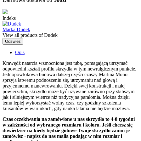
Darmowa dostawa od
500zł
Indeks
Marka
Dudek
View all products of Dudek
Opis
Krawędź natarcia wzmocniona jest tubą, pomagającą utrzymać
odpowiedni kształt profilu skrzydła w tym newralgicznym punkcie.
Jednopowłokowa budowa dalszej części czaszy Marlina Mono
sprzyja łatwemu podnoszeniu się, utrzymaniu nad głową i
przyjemnemu manewrowaniu. Dzięki swej konstrukcji i małej
powierzchni, skrzydło może być używane zarówno przy słabszym
jak i silniejszym wietrze niż tradycyjna paralotnia. Można dzięki
temu lepiej wykorzystać wolny czas, czy godziny szkolenia
kursantów w warunkach, gdy nauka latania nie będzie możliwa.
Czas oczekiwania na zamówione u nas skrzydło to 4-8 tygodni
w zależności od wybranego rozmiaru i koloru. Jeśli chcesz się
dowiedzieć na kiedy będzie gotowe Twoje skrzydło zanim je
zamówisz - napisz do nas maila podając w nim rozmiar i