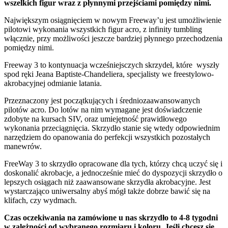
wszelkich figur wraz z płynnymi przejściami pomiędzy nimi.
Największym osiągnięciem w nowym Freeway’u jest umożliwienie
pilotowi wykonania wszystkich figur acro, z infinity tumbling
włącznie, przy możliwości jeszcze bardziej płynnego przechodzenia
pomiędzy nimi.
Freeway 3 to kontynuacja wcześniejsczych skrzydeł, które wyszły
spod ręki Jeana Baptiste-Chandeliera, specjalisty we freestylowo-
akrobacyjnej odmianie latania.
Przeznaczony jest początkujących i średniozaawansowanych
pilotów acro. Do lotów na nim wymagane jest doświadczenie
zdobyte na kursach SIV, oraz umiejętność prawidłowego
wykonania przeciągnięcia. Skrzydło stanie się wtedy odpowiednim
narzędziem do opanowania do perfekcji wszystkich pozostałych
manewrów.
FreeWay 3 to skrzydło opracowane dla tych, którzy chcą uczyć się i
doskonalić akrobacje, a jednocześnie mieć do dyspozycji skrzydło o
lepszych osiągach niż zaawansowane skrzydła akrobacyjne. Jest
wystarczająco uniwersalny abyś mógł także dobrze bawić się na
klifach, czy wydmach.
Czas oczekiwania na zamówione u nas skrzydło to 4-8 tygodni
w zależności od wybranego rozmiaru i koloru. Jeśli chcesz się