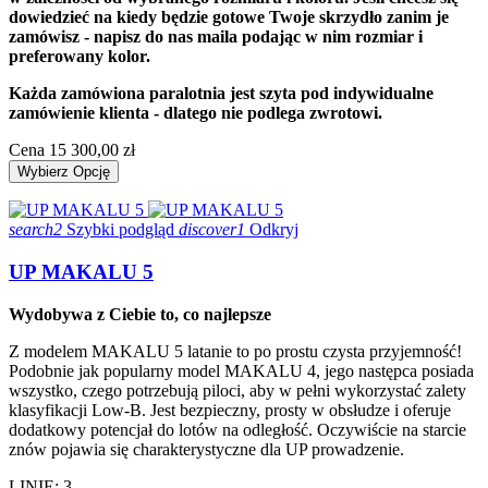
dowiedzieć na kiedy będzie gotowe Twoje skrzydło zanim je
zamówisz - napisz do nas maila podając w nim rozmiar i
preferowany kolor.
Każda zamówiona paralotnia jest szyta pod indywidualne
zamówienie klienta - dlatego nie podlega zwrotowi.
Cena
15 300,00 zł
Wybierz Opcję
search2
Szybki podgląd
discover1
Odkryj
UP MAKALU 5
Wydobywa z Ciebie to, co najlepsze
Z modelem MAKALU 5 latanie to po prostu czysta przyjemność!
Podobnie jak popularny model MAKALU 4, jego następca posiada
wszystko, czego potrzebują piloci, aby w pełni wykorzystać zalety
klasyfikacji Low-B. Jest bezpieczny, prosty w obsłudze i oferuje
dodatkowy potencjał do lotów na odległość. Oczywiście na starcie
znów pojawia się charakterystyczne dla UP prowadzenie.
LINIE: 3