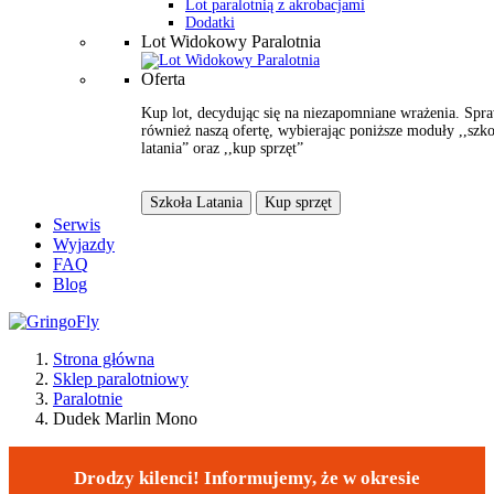
Lot paralotnią z akrobacjami
Dodatki
Lot Widokowy Paralotnia
Oferta
Kup lot, decydując się na niezapomniane wrażenia. Spr
również naszą ofertę, wybierając poniższe moduły ,,szko
latania” oraz ,,kup sprzęt”
Szkoła Latania
Kup sprzęt
Serwis
Wyjazdy
FAQ
Blog
Strona główna
Sklep paralotniowy
Paralotnie
Dudek Marlin Mono
Drodzy kilenci! Informujemy, że w okresie