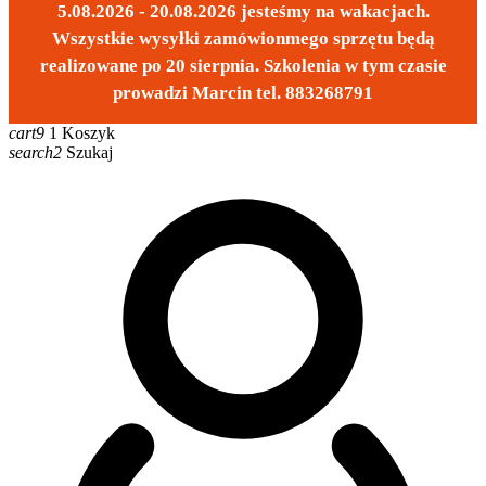
5.08.2026 - 20.08.2026 jesteśmy na wakacjach.
Wszystkie wysyłki zamówionmego sprzętu będą
realizowane po 20 sierpnia. Szkolenia w tym czasie
prowadzi Marcin tel. 883268791
cart9
1
Koszyk
search2
Szukaj