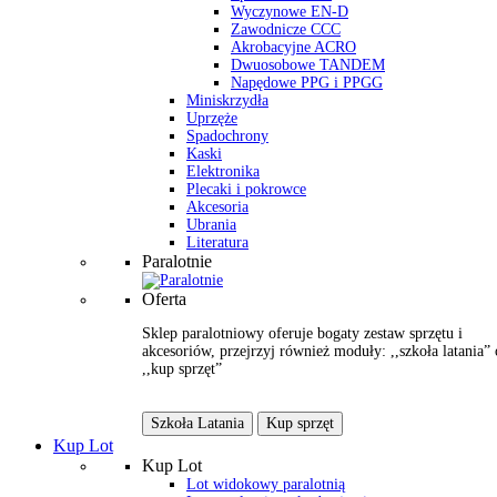
Wyczynowe EN-D
Zawodnicze CCC
Akrobacyjne ACRO
Dwuosobowe TANDEM
Napędowe PPG i PPGG
Miniskrzydła
Uprzęże
Spadochrony
Kaski
Elektronika
Plecaki i pokrowce
Akcesoria
Ubrania
Literatura
Paralotnie
Oferta
Sklep paralotniowy oferuje bogaty zestaw sprzętu i
akcesoriów, przejrzyj również moduły: ,,szkoła latania” 
,,kup sprzęt”
Szkoła Latania
Kup sprzęt
Kup Lot
Kup Lot
Lot widokowy paralotnią