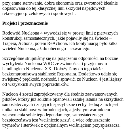
przyjemne sterowanie, dobra ekonomia oraz zwrotność idealnie
dopasowana do tej klasycznej linii skrzydeł napędowych –
rekreacyjno-przelotowych i sportowych.
Projekt i przeznaczenie
Rodowód Nucleona 4 wywodzi się w prostej linii z pierwszych
konstrukcji samostatecznych, jakie pojawiły się na świecie –
Trapera, Actiona, potem ReActiona. Ich kontynuacją było kilka
wcieleń Nucleona, aż do obecnego – czwartego.
Szczególnie skupiliśmy się na połączeniu odporności na boczne
wychylenia Nucleona WRC ze zwinnością i przyjemnym
handlingiem Nucleona XX. Dołożyliśmy do tego także
bezkompromisową stabilność Reportaira. Dodatkowo udało się
zwiększyć prędkość, nośność, i sprawić, że Nucleon 4 jest lżejszy
od wszystkich swych poprzedników.
Nucleon 4 został zaprojektowany dla średnio zaawansowanych
pilotów, którzy już solidnie opanowali sztukę latania na skrzydłach
samostatecznych i znają ich specyficzne cechy. Jedną z nich jest
unikalna stabilność w turbulencjach, a jedynym warunkiem
zapewnienia sobie tego legendarnego, samostatecznego
bezpieczeństwa jest 'wciśnięcie gazu’, a więc odpuszczenie
trymerów i sterówek z opcjonalnym wciśnięciem przyspieszacza,