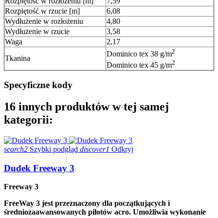
Rozpiętość w rozłożeniu [m]
7,59
Rozpiętość w rzucie [m]
6,08
Wydłużenie w rozłożeniu
4,80
Wydłużenie w rzucie
3,58
Waga
2,17
2
Dominico tex 38 g/m
Tkanina
2
Dominico tex 45 g/m
Specyficzne kody
16 innych produktów w tej samej
kategorii:
search2
Szybki podgląd
discover1
Odkryj
Dudek Freeway 3
Freeway 3
FreeWay 3 jest przeznaczony dla początkujących i
średniozaawansowanych pilotów acro. Umożliwia wykonanie