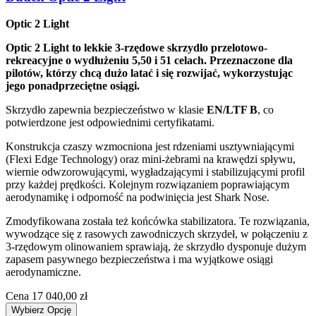
Optic 2 Light
Optic 2 Light to lekkie 3-rzędowe skrzydło przelotowo-
rekreacyjne o wydłużeniu 5,50 i 51 celach. Przeznaczone dla
pilotów, którzy chcą dużo latać i się rozwijać, wykorzystując
jego ponadprzeciętne osiągi.
Skrzydło zapewnia bezpieczeństwo w klasie
EN/LTF B
, co
potwierdzone jest odpowiednimi certyfikatami.
Konstrukcja czaszy wzmocniona jest rdzeniami usztywniającymi
(Flexi Edge Technology) oraz mini-żebrami na krawędzi spływu,
wiernie odwzorowującymi, wygładzającymi i stabilizującymi profil
przy każdej prędkości. Kolejnym rozwiązaniem poprawiającym
aerodynamikę i odporność na podwinięcia jest Shark Nose.
Zmodyfikowana została też końcówka stabilizatora. Te rozwiązania,
wywodzące się z rasowych zawodniczych skrzydeł, w połączeniu z
3-rzędowym olinowaniem sprawiają, że skrzydło dysponuje dużym
zapasem pasywnego bezpieczeństwa i ma wyjątkowe osiągi
aerodynamiczne.
Cena
17 040,00 zł
Wybierz Opcję