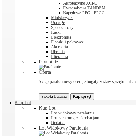
Akrobacyjne ACRO
Dwuosobowe TANDEM
Napędowe PPG i PPGG
Miniskrzydła
Uprzęże
Spadochrony
Kaski
Elektronika
Plecaki i pokrowce
Akcesoria
Ubrania
Literatura
Paralotnie
Oferta
Sklep paralotniowy oferuje bogaty zestaw sprzętu i akces
Szkoła Latania
Kup sprzęt
Kup Lot
Kup Lot
Lot widokowy paralotnią
Lot paralotnią z akrobacjami
Dodatki
Lot Widokowy Paralotnia