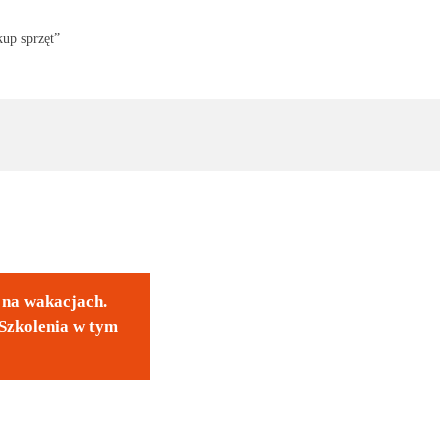
kup sprzęt”
y na wakacjach.
Szkolenia w tym