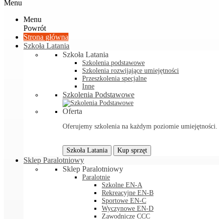
Menu
Menu
Powrót
Strona główna
Szkoła Latania
Szkoła Latania
Szkolenia podstawowe
Szkolenia rozwijające umiejętności
Przeszkolenia specjalne
Inne
Szkolenia Podstawowe
Oferta
Oferujemy szkolenia na każdym poziomie umiejętności. Sp
Szkoła Latania
Kup sprzęt
Sklep Paralotniowy
Sklep Paralotniowy
Paralotnie
Szkolne EN-A
Rekreacyjne EN-B
Sportowe EN-C
Wyczynowe EN-D
Zawodnicze CCC