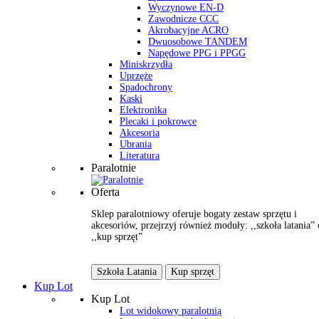
Wyczynowe EN-D
Zawodnicze CCC
Akrobacyjne ACRO
Dwuosobowe TANDEM
Napędowe PPG i PPGG
Miniskrzydła
Uprzęże
Spadochrony
Kaski
Elektronika
Plecaki i pokrowce
Akcesoria
Ubrania
Literatura
Paralotnie
Oferta
Sklep paralotniowy oferuje bogaty zestaw sprzętu i
akcesoriów, przejrzyj również moduły: ,,szkoła latania” 
,,kup sprzęt”
Szkoła Latania
Kup sprzęt
Kup Lot
Kup Lot
Lot widokowy paralotnią