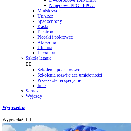
Dwuosobowe TANDEM
Napędowe PPG i PPGG
Miniskrzydła
Uprzęże
Spadochrony
Kaski
Elektronika
Plecaki i pokrowce
Akcesoria
Ubrania
Literatura
Szkoła latania


Szkolenia podstawowe
Szkolenia rozwijające umiejętności
Przeszkolenia specjalne
Inne
Serwis
Wyjazdy
Wyprzedaż
Wyprzedaż

