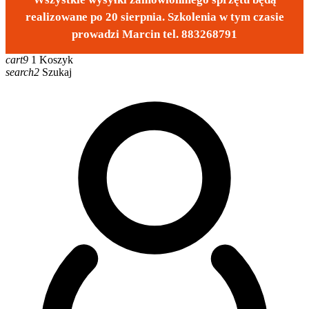
realizowane po 20 sierpnia. Szkolenia w tym czasie
prowadzi Marcin tel. 883268791
cart9
1
Koszyk
search2
Szukaj