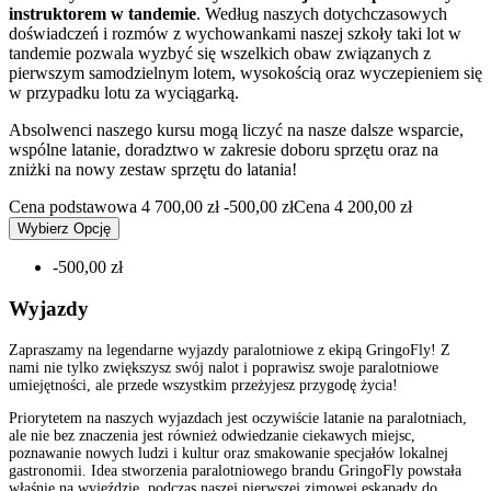
instruktorem w tandemie
. Według naszych dotychczasowych
doświadczeń i rozmów z wychowankami naszej szkoły taki lot w
tandemie pozwala wyzbyć się wszelkich obaw związanych z
pierwszym samodzielnym lotem, wysokością oraz wyczepieniem się
w przypadku lotu za wyciągarką.
Absolwenci naszego kursu mogą liczyć na nasze dalsze wsparcie,
wspólne latanie, doradztwo w zakresie doboru sprzętu oraz na
zniżki na nowy zestaw sprzętu do latania!
Cena podstawowa
4 700,00 zł
-500,00 zł
Cena
4 200,00 zł
Wybierz Opcję
-500,00 zł
Wyjazdy
Zapraszamy na legendarne wyjazdy paralotniowe z ekipą GringoFly! Z
nami nie tylko zwiększysz swój nalot i poprawisz swoje paralotniowe
umiejętności, ale przede wszystkim przeżyjesz przygodę życia!
Priorytetem na naszych wyjazdach jest oczywiście latanie na paralotniach,
ale nie bez znaczenia jest również odwiedzanie ciekawych miejsc,
poznawanie nowych ludzi i kultur oraz smakowanie specjałów lokalnej
gastronomii. Idea stworzenia paralotniowego brandu GringoFly powstała
właśnie na wyjeździe, podczas naszej pierwszej zimowej eskapady do