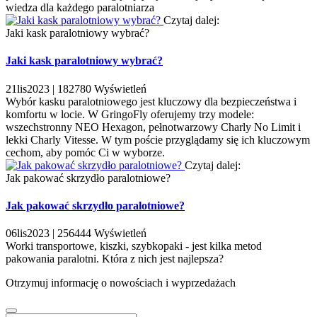
wiedza dla każdego paralotniarza
Czytaj dalej:
Jaki kask paralotniowy wybrać?
Jaki kask paralotniowy wybrać?
21
lis
2023 |
182780
Wyświetleń
Wybór kasku paralotniowego jest kluczowy dla bezpieczeństwa i
komfortu w locie. W GringoFly oferujemy trzy modele:
wszechstronny NEO Hexagon, pełnotwarzowy Charly No Limit i
lekki Charly Vitesse. W tym poście przyglądamy się ich kluczowym
cechom, aby pomóc Ci w wyborze.
Czytaj dalej:
Jak pakować skrzydło paralotniowe?
Jak pakować skrzydło paralotniowe?
06
lis
2023 |
256444
Wyświetleń
Worki transportowe, kiszki, szybkopaki - jest kilka metod
pakowania paralotni. Która z nich jest najlepsza?
Otrzymuj informację o nowościach i wyprzedażach