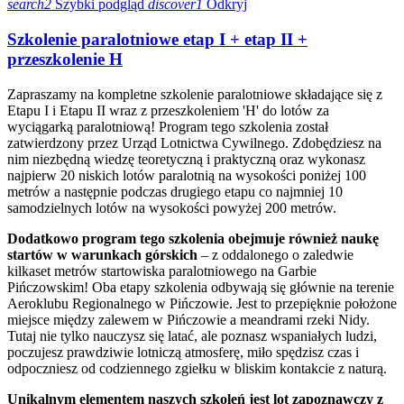
search2
Szybki podgląd
discover1
Odkryj
Szkolenie paralotniowe etap I + etap II +
przeszkolenie H
Zapraszamy na kompletne szkolenie paralotniowe składające się z
Etapu I i Etapu II wraz z przeszkoleniem 'H' do lotów za
wyciągarką paralotniową! Program tego szkolenia został
zatwierdzony przez Urząd Lotnictwa Cywilnego. Zdobędziesz na
nim niezbędną wiedzę teoretyczną i praktyczną oraz wykonasz
najpierw 20 niskich lotów paralotnią na wysokości poniżej 100
metrów a następnie podczas drugiego etapu co najmniej 10
samodzielnych lotów na wysokości powyżej 200 metrów.
Dodatkowo program tego szkolenia obejmuje również naukę
startów w warunkach górskich
– z oddalonego o zaledwie
kilkaset metrów startowiska paralotniowego na Garbie
Pińczowskim! Oba etapy szkolenia odbywają się głównie na terenie
Aeroklubu Regionalnego w Pińczowie. Jest to przepięknie położone
miejsce między zalewem w Pińczowie a meandrami rzeki Nidy.
Tutaj nie tylko nauczysz się latać, ale poznasz wspaniałych ludzi,
poczujesz prawdziwie lotniczą atmosferę, miło spędzisz czas i
odpoczniesz od codziennego zgiełku w bliskim kontakcie z naturą.
Unikalnym elementem naszych szkoleń jest lot zapoznawczy z