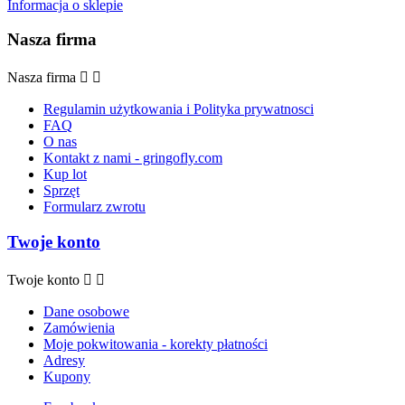
Informacja o sklepie
Nasza firma
Nasza firma


Regulamin użytkowania i Polityka prywatnosci
FAQ
O nas
Kontakt z nami - gringofly.com
Kup lot
Sprzęt
Formularz zwrotu
Twoje konto
Twoje konto


Dane osobowe
Zamówienia
Moje pokwitowania - korekty płatności
Adresy
Kupony