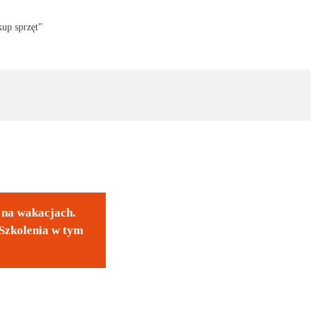
kup sprzęt”
y na wakacjach.
Szkolenia w tym