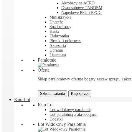
Akrobacyjne ACRO
Dwuosobowe TANDEM
Napędowe PPG i PPGG
Miniskrzydła
Uprzęże
Spadochrony
Kaski
Elektronika
Plecaki i pokrowce
Akcesoria
Ubrania
Literatura
Paralotnie
Oferta
Sklep paralotniowy oferuje bogaty zestaw sprzętu i akces
Szkoła Latania
Kup sprzęt
Kup Lot
Kup Lot
Lot widokowy paralotnią
Lot paralotnią z akrobacjami
Dodatki
Lot Widokowy Paralotnia