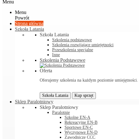
Menu
Menu
Powrót
Strona główna
Szkoła Latania
Szkoła Latania
Szkolenia podstawowe
Szkolenia rozwijające umiejętności
Przeszkolenia specjalne
Inne
Szkolenia Podstawowe
Oferta
Oferujemy szkolenia na każdym poziomie umiejętności. Sp
Szkoła Latania
Kup sprzęt
Sklep Paralotniowy
Sklep Paralotniowy
Paralotnie
Szkolne EN-A
Rekreacyjne EN-B
Sportowe EN-C
Wyczynowe EN-D
Zawodnicze CCC