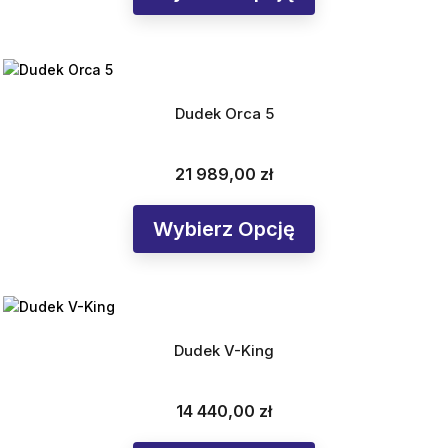
Dudek Orca 5
21 989,00 zł
Cena
Wybierz Opcję
Dudek V-King
14 440,00 zł
Cena