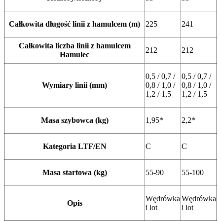
Całkowita długość linii z hamulcem (m)
225
241
Całkowita liczba linii z hamulcem
212
212
Hamulec
0,5 / 0,7 /
0,5 / 0,7 /
Wymiary linii (mm)
0,8 / 1,0 /
0,8 / 1,0 /
1,2 / 1,5
1,2 / 1,5
Masa szybowca (kg)
1,95*
2,2*
Kategoria LTF/EN
C
C
Masa startowa (kg)
55-90
55-100
Wędrówka
Wędrówka
Opis
i lot
i lot