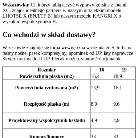
Wskazówka:
Ci, którzy lubią łączyć wyprawy górskie z lotami
XC, znajdą idealnego partnera w naszym ultralekkim modelu
LHOTSE X (EN/LTF B) lub naszym modelu KANGRI X o
wysokim współczynniku B.
Co wchodzi w skład dostawy?
W zestawie znajduje się torba wewnętrzna w rozmiarze S, torba na
taśmy nośne, pasek kompresyjny, upominek od UP, łaty naprawcze
Skytex oraz naklejki UP. Plecak można zamówić opcjonalnie.
Rozmiar
16
19
Powierzchnia płaska (m2)
16,4
18,9
Powierzchnia rzutowana (m2)
13,9
16,1
Rozpiętość płaska (m)
8,9
9,6
Projektowany współczynnik kształtu
4,9
4,9
Komory/komory
33
33