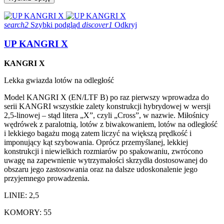
search2
Szybki podgląd
discover1
Odkryj
UP KANGRI X
KANGRI X
Lekka gwiazda lotów na odległość
Model KANGRI X (EN/LTF B) po raz pierwszy wprowadza do
serii KANGRI wszystkie zalety konstrukcji hybrydowej w wersji
2,5-linowej – stąd litera „X”, czyli „Cross”, w nazwie. Miłośnicy
wędrówek z paralotnią, lotów z biwakowaniem, lotów na odległość
i lekkiego bagażu mogą zatem liczyć na większą prędkość i
imponujący kąt szybowania. Oprócz przemyślanej, lekkiej
konstrukcji i niewielkich rozmiarów po spakowaniu, zwrócono
uwagę na zapewnienie wytrzymałości skrzydła dostosowanej do
obszaru jego zastosowania oraz na dalsze udoskonalenie jego
przyjemnego prowadzenia.
LINIE: 2,5
KOMORY: 55