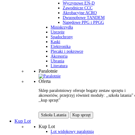
Wyczynowe EN-D
Zawodnicze CCC
Akrobacyjne ACRO
Dwuosobowe TANDEM
Napędowe PPG i PPGG
Miniskrzydła
Uprzęże
Spadochrony
Kaski
Elektronika
Plecaki i pokrowce
Akcesoria
Ubrania
Literatura
Paralotnie
Oferta
Sklep paralotniowy oferuje bogaty zestaw sprzętu i
akcesoriów, przejrzyj również moduły: ,,szkoła latania” 
,,kup sprzęt”
Szkoła Latania
Kup sprzęt
Kup Lot
Kup Lot
Lot widokowy paralotnią