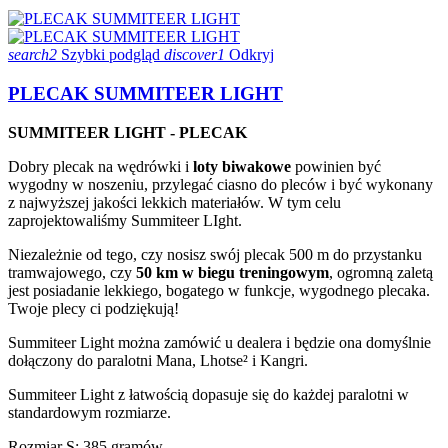
search2
Szybki podgląd
discover1
Odkryj
PLECAK SUMMITEER LIGHT
SUMMITEER LIGHT - PLECAK
Dobry plecak na wędrówki i
loty biwakowe
powinien być
wygodny w noszeniu, przylegać ciasno do pleców i być wykonany
z najwyższej jakości lekkich materiałów. W tym celu
zaprojektowaliśmy Summiteer LIght.
Niezależnie od tego, czy nosisz swój plecak 500 m do przystanku
tramwajowego, czy
50 km w biegu treningowym
, ogromną zaletą
jest posiadanie lekkiego, bogatego w funkcje, wygodnego plecaka.
Twoje plecy ci podziękują!
Summiteer Light można zamówić u dealera i będzie ona domyślnie
dołączony do paralotni Mana, Lhotse² i Kangri.
Summiteer Light z łatwością dopasuje się do każdej paralotni w
standardowym rozmiarze.
Rozmiar S: 385 gramów