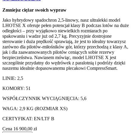
Zmniejsz ciężar swoich wypraw
Jako hybrydowy spadochron 2,5-linowy, nasz ultralekki model
LHOTSE X oferuje pełen potencjał klasy B podczas lotów na duże
odległości – przy wyjątkowo niewielkich rozmiarach po
spakowaniu i wadze już od 2,7 kg. Precyzyjnie dostrojone
sterowanie i duża prędkość sprawiają, że jest to idealny towarzysz
zarówno dla pilotów-miłośników gór, którzy przechodzą z klasy A,
jak i dla zaawansowanych pilotów ceniących sobie rezerwy
bezpieczeństwa. Nawiasem mówiąc, model LHOTSE X jest
szczególnie przydatny do wędrówek z paralotnią i podróży dzięki
naszemu idealnie dopasowanemu plecakowi CompressSmart.
LINIE: 2,5
KOMORY: 51
WSPÓŁCZYNNIK WYCIĄGNIĘCIA: 5,6
WAGA: 2,9 KG (ROZMIAR XS)
CERTYFIKAT: EN/LTF B
Cena
16 900,00 zł