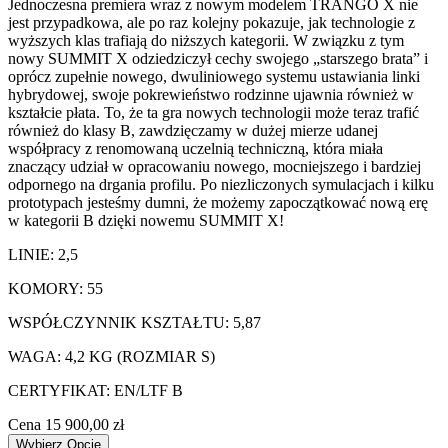
Jednoczesna premiera wraz z nowym modelem TRANGO X nie
jest przypadkowa, ale po raz kolejny pokazuje, jak technologie z
wyższych klas trafiają do niższych kategorii. W związku z tym
nowy SUMMIT X odziedziczył cechy swojego „starszego brata” i
oprócz zupełnie nowego, dwuliniowego systemu ustawiania linki
hybrydowej, swoje pokrewieństwo rodzinne ujawnia również w
kształcie płata. To, że ta gra nowych technologii może teraz trafić
również do klasy B, zawdzięczamy w dużej mierze udanej
współpracy z renomowaną uczelnią techniczną, która miała
znaczący udział w opracowaniu nowego, mocniejszego i bardziej
odpornego na drgania profilu. Po niezliczonych symulacjach i kilku
prototypach jesteśmy dumni, że możemy zapoczątkować nową erę
w kategorii B dzięki nowemu SUMMIT X!
LINIE: 2,5
KOMORY: 55
WSPÓŁCZYNNIK KSZTAŁTU: 5,87
WAGA: 4,2 KG (ROZMIAR S)
CERTYFIKAT: EN/LTF B
Cena
15 900,00 zł
Wybierz Opcję