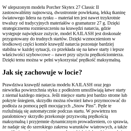
W ulepszonym modelu Porcher Skytex 27 Classic II
zastosowaliśmy najnowszą, dwustronnie powlekaną, lekką tkaninę
światowego lidera na rynku – materiał ten jest nawet trzykrotnie
trwalszy od tradycyjnych materiałów o gramaturze 27 g. Dzięki
strategicznemu rozmieszczeniu na krawędzi natarcia, gdzie
występuje największe zużycie, model KAILASH jest doskonale
przygotowany do trudnych startów. Dzięki wzmocnieniom w
środkowej części komór krawędź natarcia pozostaje bardziej
stabilna w każdej sytuacji, co przekłada się na łatwe starty i lepsze
właściwości szybowcowe – nawet przy użyciu prędkościomierza.
Dzięki temu można w pełni wykorzystać prędkość maksymalną.
Jak się zachowuje w locie?
Prawdziwa krawędź natarcia modelu KAILASH oraz jego
niewielka powierzchnia styku z podłożem umożliwiają łatwe starty
z niemal każdego miejsca. Jeśli miejsce startu jest bardzo strome lub
pokryte śniegiem, skrzydło można również łatwo przymocować do
podłoża za pomocą pętli mocujących „Snow Pins”. Pętle te
rozluźniają się automatycznie podczas startu. W powietrzu ten
paralotniowy skrzydło przekonuje przyzwoitą prędkością
maksymalną i przyjemnie dynamicznym prowadzeniem, co sprawia,
że nadaje się do szerokiego zakresu warunków wiatrowych, a także