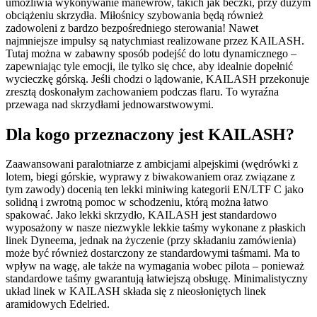
umożliwia wykonywanie manewrów, takich jak beczki, przy dużym
obciążeniu skrzydła. Miłośnicy szybowania będą również
zadowoleni z bardzo bezpośredniego sterowania! Nawet
najmniejsze impulsy są natychmiast realizowane przez KAILASH.
Tutaj można w zabawny sposób podejść do lotu dynamicznego –
zapewniając tyle emocji, ile tylko się chce, aby idealnie dopełnić
wycieczkę górską. Jeśli chodzi o lądowanie, KAILASH przekonuje
zresztą doskonałym zachowaniem podczas flaru. To wyraźna
przewaga nad skrzydłami jednowarstwowymi.
Dla kogo przeznaczony jest KAILASH?
Zaawansowani paralotniarze z ambicjami alpejskimi (wędrówki z
lotem, biegi górskie, wyprawy z biwakowaniem oraz związane z
tym zawody) docenią ten lekki miniwing kategorii EN/LTF C jako
solidną i zwrotną pomoc w schodzeniu, którą można łatwo
spakować. Jako lekki skrzydło, KAILASH jest standardowo
wyposażony w nasze niezwykle lekkie taśmy wykonane z płaskich
linek Dyneema, jednak na życzenie (przy składaniu zamówienia)
może być również dostarczony ze standardowymi taśmami. Ma to
wpływ na wagę, ale także na wymagania wobec pilota – ponieważ
standardowe taśmy gwarantują łatwiejszą obsługę. Minimalistyczny
układ linek w KAILASH składa się z nieosłoniętych linek
aramidowych Edelried.