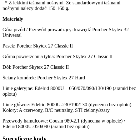
* Z lekkimi taśmami nośnymi. Ze standardowymi taśmami
nośnymi należy dodać 150-160 g.
Materiały
Góra przód / Przewód prowadzący: krawędź Porcher Skytex 32
Universal
Pasek: Porcher Skytex 27 Classic II
Górna powierzchnia tylna: Porcher Skytex 27 Classic II
Dół: Porcher Skytex 27 Classic II
Ściany komórek: Porcher Skytex 27 Hard
Linie galeryjne: Edelrid 8000U – 050/070/090/130/190 (aramid bez
oplotu)
Linie główne: Edelrid 8000U-230/190/130 (dyneema bez oplotu).
Kolory: A czerwony, B/C neutralny, STI zielony/szary
Przewody hamulcowe: Cousin 989-2,1 (dyneema w oplocie) /
Edelrid 8000U-050/090 (aramid bez oplotu)
Specyficzne kody