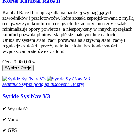
Kortel Kanibal Race II
Kanibal Race II to uprząż dla najbardziej wymagających
zawodników i przelotowców, która została zaprojektowana z myślą
o najwyższym komforcie i osiągach. Jej aerodynamiczny kształt
minimalizuje opory powietrza, a niespotykany w innych uprzężach
komfort pozwala pilotowi skupić się maksymalnie na locie.
Unikalny system stabilizacji pozawala na aktywną stabilizację i
regulację czułości uprzęży w trakcie lotu, bez konieczności
wypuszczania sterówek z dłoni!
Cena
9 980,00 zł
Wybierz Opcję
search2
Szybki podgląd
discover1
Odkryj
Syride Sys’Nav V3
✔ Wysokość
✔ Vario
✔ GPS