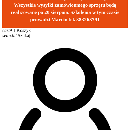
Wszystkie wysyłki zamówionmego sprzętu będą
realizowane po 20 sierpnia. Szkolenia w tym czasie
prowadzi Marcin tel. 883268791
cart9
1
Koszyk
search2
Szukaj