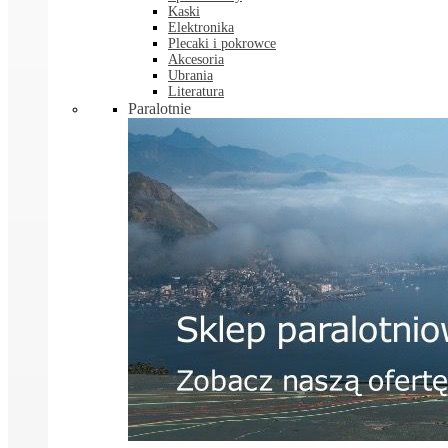
Kaski
Elektronika
Plecaki i pokrowce
Akcesoria
Ubrania
Literatura
Paralotnie