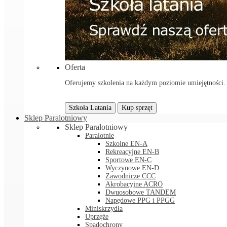
Oferta
Oferujemy szkolenia na każdym poziomie umiejętności. Sp
Szkoła Latania
Kup sprzęt
Sklep Paralotniowy
Sklep Paralotniowy
Paralotnie
Szkolne EN-A
Rekreacyjne EN-B
Sportowe EN-C
Wyczynowe EN-D
Zawodnicze CCC
Akrobacyjne ACRO
Dwuosobowe TANDEM
Napędowe PPG i PPGG
Miniskrzydła
Uprzęże
Spadochrony