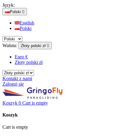
Język:
Polski

English
Polski
Waluta:
Złoty polski zł

Euro €
Złoty polski zł
Kontakt z nami
Zaloguj się
Koszyk
0
Cart is empty
Koszyk
Cart is empty