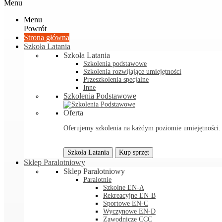
Menu
Menu
Powrót
Strona główna
Szkoła Latania
Szkoła Latania
Szkolenia podstawowe
Szkolenia rozwijające umiejętności
Przeszkolenia specjalne
Inne
Szkolenia Podstawowe
Oferta
Oferujemy szkolenia na każdym poziomie umiejętności. Sp
Szkoła Latania
Kup sprzęt
Sklep Paralotniowy
Sklep Paralotniowy
Paralotnie
Szkolne EN-A
Rekreacyjne EN-B
Sportowe EN-C
Wyczynowe EN-D
Zawodnicze CCC