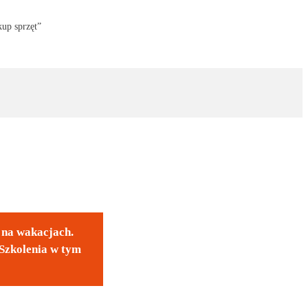
kup sprzęt”
y na wakacjach.
Szkolenia w tym