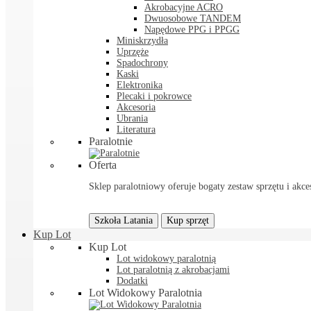
Akrobacyjne ACRO
Dwuosobowe TANDEM
Napędowe PPG i PPGG
Miniskrzydła
Uprzęże
Spadochrony
Kaski
Elektronika
Plecaki i pokrowce
Akcesoria
Ubrania
Literatura
Paralotnie
Oferta
Sklep paralotniowy oferuje bogaty zestaw sprzętu i akces
Szkoła Latania
Kup sprzęt
Kup Lot
Kup Lot
Lot widokowy paralotnią
Lot paralotnią z akrobacjami
Dodatki
Lot Widokowy Paralotnia