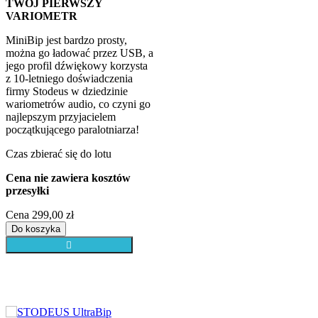
, a
a
go