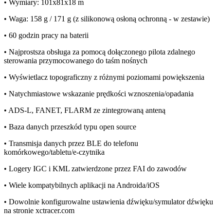
• Wymiary: 101x81x18 m
• Waga: 158 g / 171 g (z silikonową osłoną ochronną - w zestawie)
• 60 godzin pracy na baterii
• Najprostsza obsługa za pomocą dołączonego pilota zdalnego
sterowania przymocowanego do taśm nośnych
• Wyświetlacz topograficzny z różnymi poziomami powiększenia
• Natychmiastowe wskazanie prędkości wznoszenia/opadania
• ADS-L, FANET, FLARM ze zintegrowaną anteną
• Baza danych przeszkód typu open source
• Transmisja danych przez BLE do telefonu
komórkowego/tabletu/e-czytnika
• Logery IGC i KML zatwierdzone przez FAI do zawodów
• Wiele kompatybilnych aplikacji na Androida/iOS
• Dowolnie konfigurowalne ustawienia dźwięku/symulator dźwięku
na stronie xctracer.com