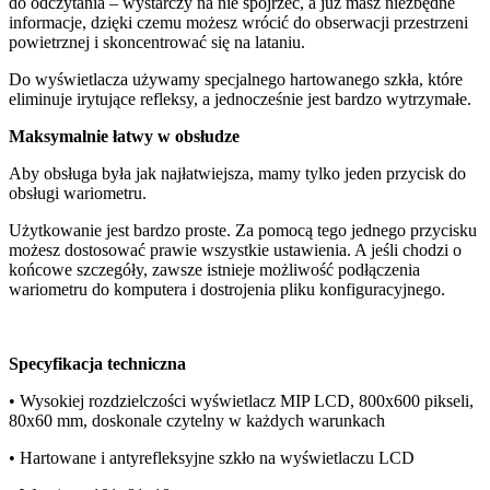
do odczytania – wystarczy na nie spojrzeć, a już masz niezbędne
informacje, dzięki czemu możesz wrócić do obserwacji przestrzeni
powietrznej i skoncentrować się na lataniu.
Do wyświetlacza używamy specjalnego hartowanego szkła, które
eliminuje irytujące refleksy, a jednocześnie jest bardzo wytrzymałe.
Maksymalnie łatwy w obsłudze
Aby obsługa była jak najłatwiejsza, mamy tylko jeden przycisk do
obsługi wariometru.
Użytkowanie jest bardzo proste. Za pomocą tego jednego przycisku
możesz dostosować prawie wszystkie ustawienia. A jeśli chodzi o
końcowe szczegóły, zawsze istnieje możliwość podłączenia
wariometru do komputera i dostrojenia pliku konfiguracyjnego.
Specyfikacja techniczna
• Wysokiej rozdzielczości wyświetlacz MIP LCD, 800x600 pikseli,
80x60 mm, doskonale czytelny w każdych warunkach
• Hartowane i antyrefleksyjne szkło na wyświetlaczu LCD