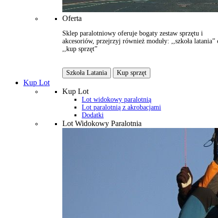
Oferta
Sklep paralotniowy oferuje bogaty zestaw sprzętu i
akcesoriów, przejrzyj również moduły: ,,szkoła latania” 
,,kup sprzęt”
Szkoła Latania
Kup sprzęt
Kup Lot
Kup Lot
Lot widokowy paralotnią
Lot paralotnią z akrobacjami
Dodatki
Lot Widokowy Paralotnia