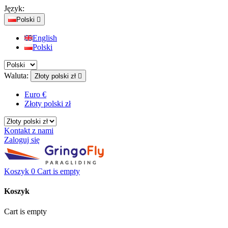
Język:
Polski

English
Polski
Waluta:
Złoty polski zł

Euro €
Złoty polski zł
Kontakt z nami
Zaloguj się
Koszyk
0
Cart is empty
Koszyk
Cart is empty