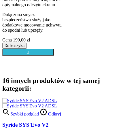
tu
16 innych produktów w tej samej
kategorii:
yj