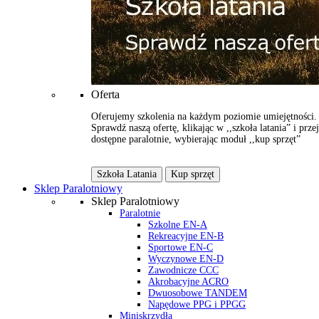
Oferta
Oferujemy szkolenia na każdym poziomie umiejętności.
Sprawdź naszą ofertę, klikając w ,,szkoła latania” i przej
dostępne paralotnie, wybierając moduł ,,kup sprzęt”
Szkoła Latania
Kup sprzęt
Sklep Paralotniowy
Sklep Paralotniowy
Paralotnie
Szkolne EN-A
Rekreacyjne EN-B
Sportowe EN-C
Wyczynowe EN-D
Zawodnicze CCC
Akrobacyjne ACRO
Dwuosobowe TANDEM
Napędowe PPG i PPGG
Miniskrzydła