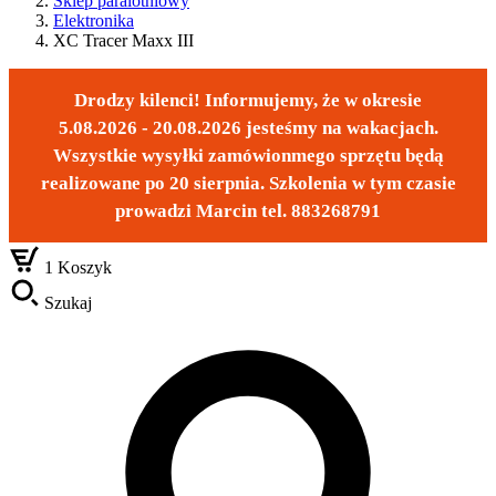
Sklep paralotniowy
Elektronika
XC Tracer Maxx III
Drodzy kilenci! Informujemy, że w okresie
5.08.2026 - 20.08.2026 jesteśmy na wakacjach.
Wszystkie wysyłki zamówionmego sprzętu będą
realizowane po 20 sierpnia. Szkolenia w tym czasie
prowadzi Marcin tel. 883268791
1
Koszyk
Szukaj