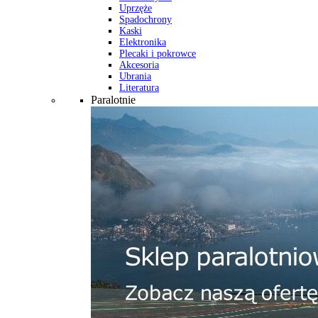
Uprzęże
Spadochrony
Kaski
Elektronika
Plecaki i pokrowce
Akcesoria
Ubrania
Literatura
Paralotnie