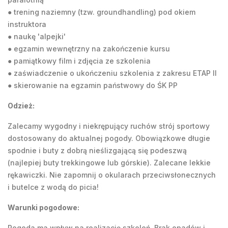
● trening naziemny (tzw. groundhandling) pod okiem
instruktora
● naukę 'alpejki'
● egzamin wewnętrzny na zakończenie kursu
● pamiątkowy film i zdjęcia ze szkolenia
● zaświadczenie o ukończeniu szkolenia z zakresu ETAP II
● skierowanie na egzamin państwowy do ŚK PP
Odzież:
Zalecamy wygodny i niekrępujący ruchów strój sportowy
dostosowany do aktualnej pogody. Obowiązkowe długie
spodnie i buty z dobrą nieślizgającą się podeszwą
(najlepiej buty trekkingowe lub górskie). Zalecane lekkie
rękawiczki. Nie zapomnij o okularach przeciwsłonecznych
i butelce z wodą do picia!
Warunki pogodowe:
Pogoda ma wpływ na realizację szkoleń. Brak opadów i