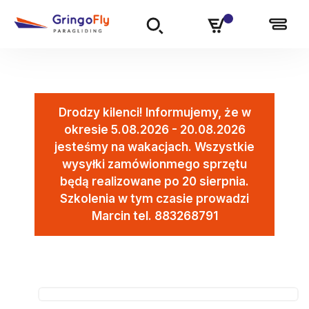
Drodzy kilenci! Informujemy, że w
okresie 5.08.2026 - 20.08.2026
jesteśmy na wakacjach. Wszystkie
wysyłki zamówionmego sprzętu
będą realizowane po 20 sierpnia.
Szkolenia w tym czasie prowadzi
Marcin tel. 883268791