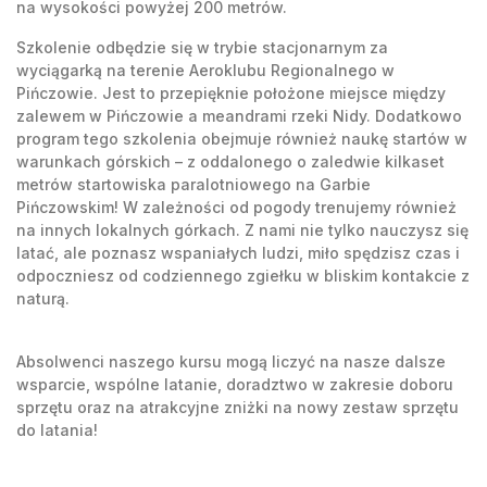
na wysokości powyżej 200 metrów.
Szkolenie odbędzie się w trybie stacjonarnym za
wyciągarką na terenie Aeroklubu Regionalnego w
Pińczowie. Jest to przepięknie położone miejsce między
zalewem w Pińczowie a meandrami rzeki Nidy. Dodatkowo
program tego szkolenia obejmuje również naukę startów w
warunkach górskich – z oddalonego o zaledwie kilkaset
metrów startowiska paralotniowego na Garbie
Pińczowskim! W zależności od pogody trenujemy również
na innych lokalnych górkach. Z nami nie tylko nauczysz się
latać, ale poznasz wspaniałych ludzi, miło spędzisz czas i
odpoczniesz od codziennego zgiełku w bliskim kontakcie z
naturą.
Absolwenci naszego kursu mogą liczyć na nasze dalsze
wsparcie, wspólne latanie, doradztwo w zakresie doboru
sprzętu oraz na atrakcyjne zniżki na nowy zestaw sprzętu
do latania!