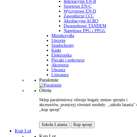
Rekreacyjne EN-B
Sportowe EN-C
Wyczynowe EN-D
Zawodnicze CCC
Akrobacyjne ACRO
Dwuosobowe TANDEM
Napędowe PPG i PPGG
Miniskrzydła
Uprzęże
Spadochrony
Kaski
Elektronika
Plecaki i pokrowce
Akcesoria
Ubrania
Literatura
Paralotnie
Oferta
Sklep paralotniowy oferuje bogaty zestaw sprzętu i
akcesoriów, przejrzyj również moduły: ,,szkoła latania” 
,,kup sprzęt”
Szkoła Latania
Kup sprzęt
Kup Lot
Kup Lot