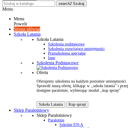
search2
Szukaj
Menu
Menu
Powrót
Strona główna
Szkoła Latania
Szkoła Latania
Szkolenia podstawowe
Szkolenia rozwijające umiejętności
Przeszkolenia specjalne
Inne
Szkolenia Podstawowe
Oferta
Oferujemy szkolenia na każdym poziomie umiejętności.
Sprawdź naszą ofertę, klikając w ,,szkoła latania” i przej
dostępne paralotnie, wybierając moduł ,,kup sprzęt”
Szkoła Latania
Kup sprzęt
Sklep Paralotniowy
Sklep Paralotniowy
Paralotnie
Szkolne EN-A