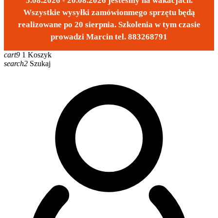
5.08.2026 - 20.08.2026 jesteśmy na wakacjach.
Wszystkie wysyłki zamówionmego sprzętu będą
realizowane po 20 sierpnia. Szkolenia w tym czasie
prowadzi Marcin tel. 883268791
cart9
1
Koszyk
search2
Szukaj