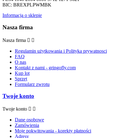
BIC: BREXPLPWMBK
Informacja o sklepie
Nasza firma
Nasza firma


Regulamin użytkowania i Polityka prywatnosci
FAQ
O nas
Kontakt z nami - gringofly.com
Kup lot
Sprzęt
Formularz zwrotu
Twoje konto
Twoje konto


Dane osobowe
Zamówienia
Moje pokwitowania - korekty płatności
Adresy