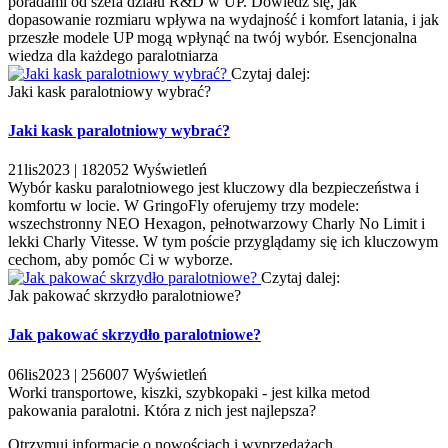
poradami od szefa działu R&D w UP. Dowiedz się, jak
dopasowanie rozmiaru wpływa na wydajność i komfort latania, i jak
przeszłe modele UP mogą wpłynąć na twój wybór. Esencjonalna
wiedza dla każdego paralotniarza
Czytaj dalej:
Jaki kask paralotniowy wybrać?
Jaki kask paralotniowy wybrać?
21
lis
2023 |
182052
Wyświetleń
Wybór kasku paralotniowego jest kluczowy dla bezpieczeństwa i
komfortu w locie. W GringoFly oferujemy trzy modele:
wszechstronny NEO Hexagon, pełnotwarzowy Charly No Limit i
lekki Charly Vitesse. W tym poście przyglądamy się ich kluczowym
cechom, aby pomóc Ci w wyborze.
Czytaj dalej:
Jak pakować skrzydło paralotniowe?
Jak pakować skrzydło paralotniowe?
06
lis
2023 |
256007
Wyświetleń
Worki transportowe, kiszki, szybkopaki - jest kilka metod
pakowania paralotni. Która z nich jest najlepsza?
Otrzymuj informację o nowościach i wyprzedażach