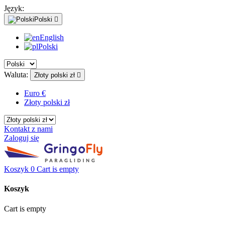
Język:
Polski

English
Polski
Waluta:
Złoty polski zł

Euro €
Złoty polski zł
Kontakt z nami
Zaloguj się
Koszyk
0
Cart is empty
Koszyk
Cart is empty